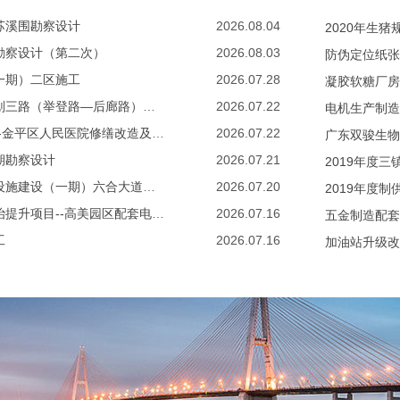
苏溪围勘察设计
2026.08.04
2020年生
勘察设计（第二次）
2026.08.03
防伪定位纸张
一期）二区施工
2026.07.28
凝胶软糖厂房
[中标公告]汕头金平工业园区基础设施提升工程项目——规划三路（举登路—后廊路）、举登路（规划二路—庵揭公路）道路建设工程施工监理
2026.07.22
电机生产制造
[中标公告]汕头市金平区医疗卫生综合服务提升及配套项目--金平区人民医院修缮改造及配套项目监理
2026.07.22
广东双骏生物
期勘察设计
2026.07.21
2019年度
[中标公告]汕头高新区六合产业园区起步区产业及配套基础设施建设（一期）六合大道工程设计
2026.07.20
2019年度
[网上答疑]汕头市潮南区两英镇风华高美片人居环境综合整治提升项目--高美园区配套电缆通道工程、110千伏及220千伏综合迁改工程、园区外围10kV古石线文森支线建设工程、园区外围10kV古石线新寮门支线建设工程勘察设计
2026.07.16
五金制造配套
工
2026.07.16
加油站升级改