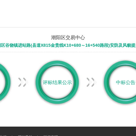
潮阳区交易中心
区谷饶镇进站路(县道X815金贵线K10+680～16+540路段)安防及风貌
评标结果公示
中标公告